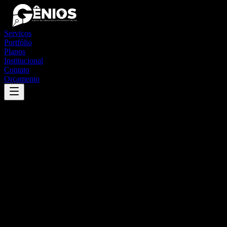
Serviços
Portfólio
Planos
Institucional
Contato
Orçamento
Success
'
são domingos do sul
'
App
{100}