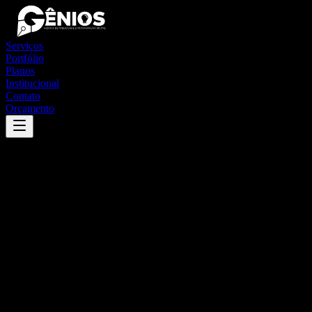
Serviços
Portfólio
Planos
Institucional
Contato
Orçamento
Success
'
são geraldo do baixio
'
App
{100}