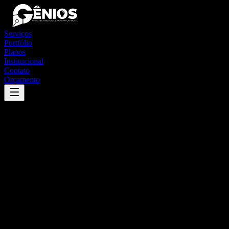
Serviços
Portfólio
Planos
Institucional
Contato
Orçamento
Success
'
são gonçalo do pará
'
App