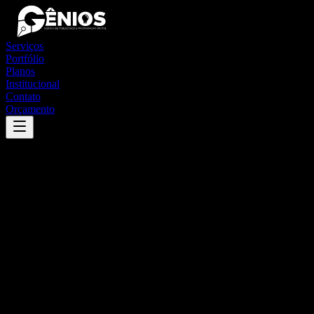
Serviços
Portfólio
Planos
Institucional
Contato
Orçamento
Success
'
são gonçalo dos campos
'
App