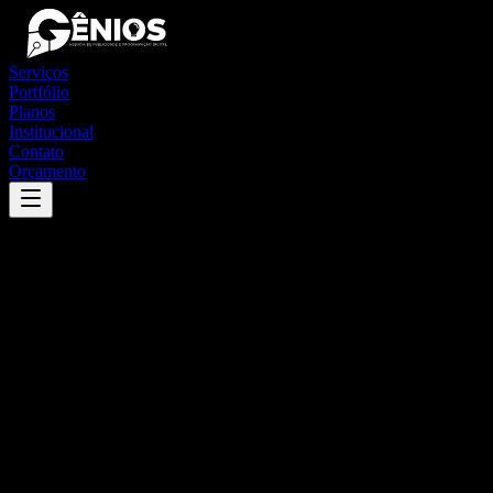
Serviços
Portfólio
Planos
Institucional
Contato
Orçamento
Success
'
são joão do carú
'
App