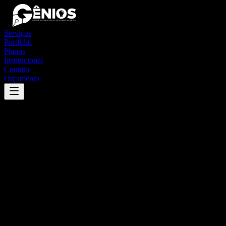
Serviços
Portfólio
Planos
Institucional
Contato
Orçamento
Success
'
são joão do polêsine
'
App