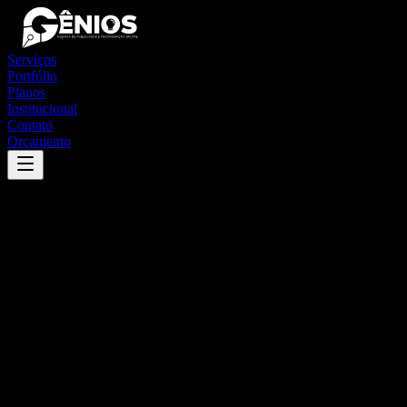
Serviços
Portfólio
Planos
Institucional
Contato
Orçamento
Success
'
são joão do sul
'
App