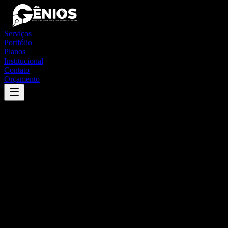
Serviços
Portfólio
Planos
Institucional
Contato
Orçamento
Success
'
são josé da lapa
'
App