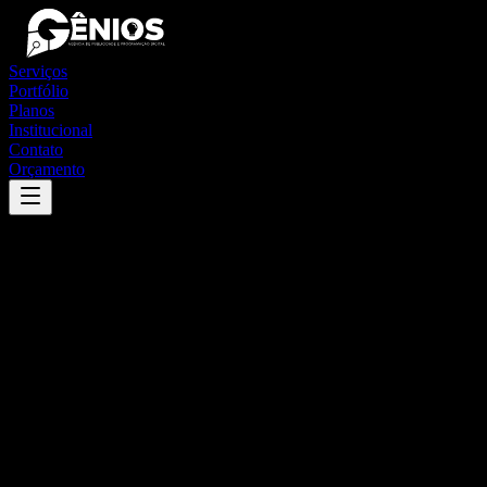
Serviços
Portfólio
Planos
Institucional
Contato
Orçamento
Success
'
são josé de caiana
'
App