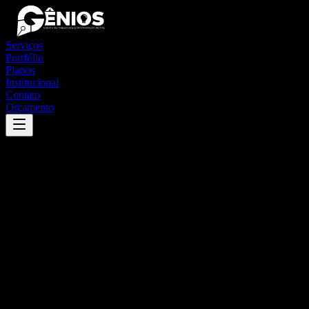
Serviços
Portfólio
Planos
Institucional
Contato
Orçamento
Success
'
são josé do calçado
'
App