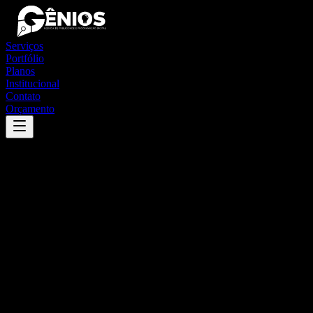
Serviços
Portfólio
Planos
Institucional
Contato
Orçamento
Success
'
são josé do rio preto
'
App