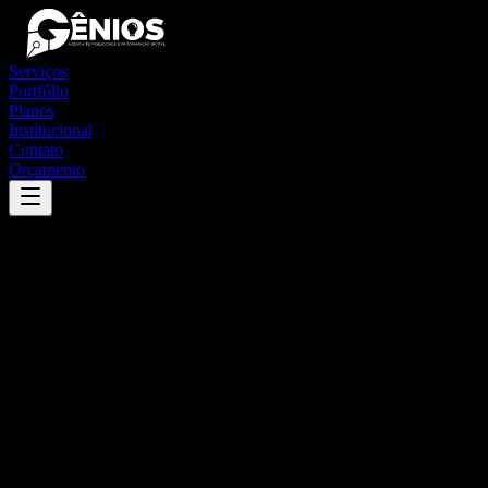
Serviços
Portfólio
Planos
Institucional
Contato
Orçamento
Success
'
são josé dos campos
'
App