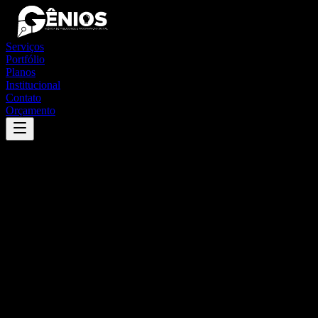
Serviços
Portfólio
Planos
Institucional
Contato
Orçamento
Success
'
são luis do piauí
'
App