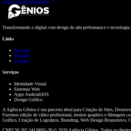
Iniciar Desenvolvimento
Transformando o digital com design de alta performance e tecnologia
Links
Serviços
Portfólio
Contato
Serviços
Identidade Visual
Sistemas Web
Apps Android/iOS
Design Gráfico
A Agência Gênios é sua parceira ideal para Criação de Sites, Desenv
Fazemos edição de vídeo profissional, motion graphics e filmagem co
Gráfico, Criação de Logotipos, Branding, Web Design Responsivo, Cr
CNPJ 50.265.241/0001-30 ©
2026
Agência Gênios. Todos os direitos