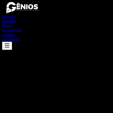
Serviços
Portfólio
Planos
Institucional
Contato
Orçamento
Success
'
são miguel da boa vista
'
App
{100}