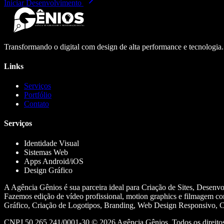
Iniciar Desenvolvimento
Transformando o digital com design de alta performance e tecnologia
Links
Serviços
Portfólio
Contato
Serviços
Identidade Visual
Sistemas Web
Apps Android/iOS
Design Gráfico
A Agência Gênios é sua parceira ideal para Criação de Sites, Desenv
Fazemos edição de vídeo profissional, motion graphics e filmagem co
Gráfico, Criação de Logotipos, Branding, Web Design Responsivo, Cr
CNPJ 50.265.241/0001-30 ©
2026
Agência Gênios. Todos os direitos