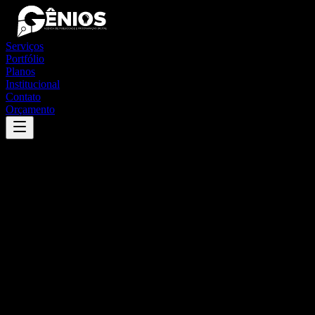
Serviços
Portfólio
Planos
Institucional
Contato
Orçamento
Success
'
são miguel do tapuio
'
App
{100}