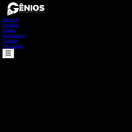
Serviços
Portfólio
Planos
Institucional
Contato
Orçamento
Success
'
são pedro da união
'
App