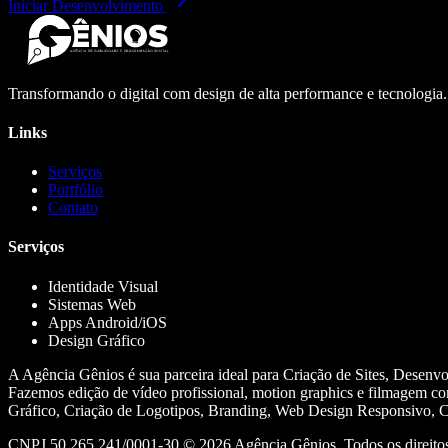
Iniciar Desenvolvimento
Transformando o digital com design de alta performance e tecnologia
Links
Serviços
Portfólio
Contato
Serviços
Identidade Visual
Sistemas Web
Apps Android/iOS
Design Gráfico
A Agência Gênios é sua parceira ideal para Criação de Sites, Desenv
Fazemos edição de vídeo profissional, motion graphics e filmagem co
Gráfico, Criação de Logotipos, Branding, Web Design Responsivo, Cr
CNPJ 50.265.241/0001-30 ©
2026
Agência Gênios. Todos os direitos