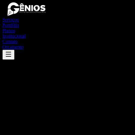
Serviços
Portfólio
Planos
Institucional
Contato
Orçamento
Success
'
são pedro do paraná
'
App
{100}