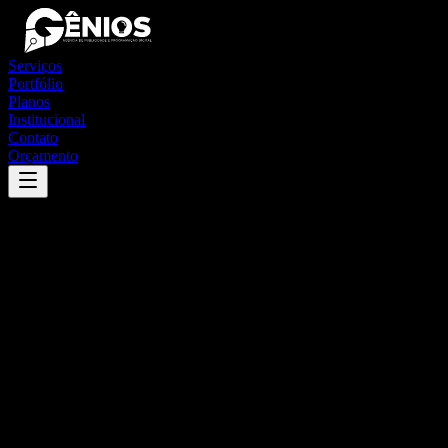
Serviços
Portfólio
Planos
Institucional
Contato
Orçamento
Success
'
são roque do canaã
'
App