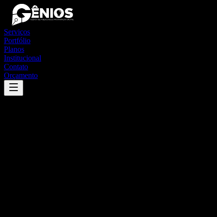
Serviços
Portfólio
Planos
Institucional
Contato
Orçamento
Success
'
são simão
'
App
{100}