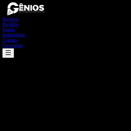
Serviços
Portfólio
Planos
Institucional
Contato
Orçamento
Success
'
sapé
'
App
{100}