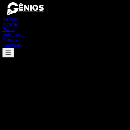
Serviços
Portfólio
Planos
Institucional
Contato
Orçamento
Success
'
sapezal
'
App