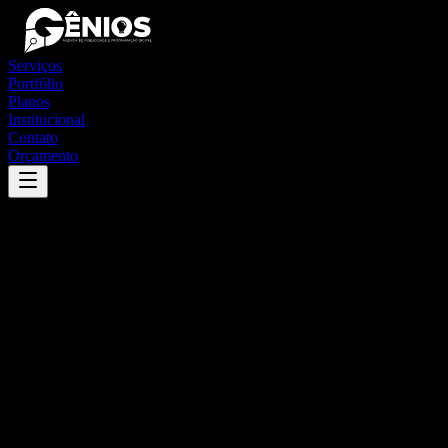
Serviços
Portfólio
Planos
Institucional
Contato
Orçamento
Success
'
sapiranga
'
App