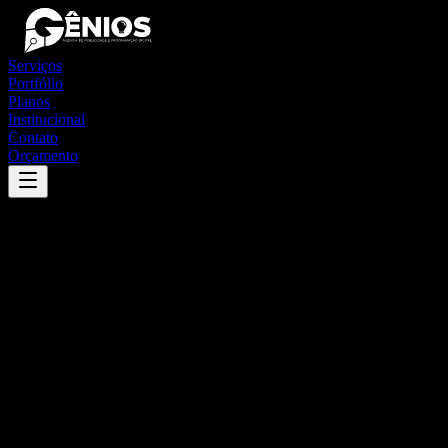
Serviços
Portfólio
Planos
Institucional
Contato
Orçamento
Success
'
sarapuí
'
App