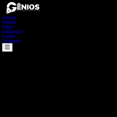
Serviços
Portfólio
Planos
Institucional
Contato
Orçamento
Success
'
sarutaiá
'
App
{100}