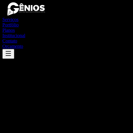
Serviços
Portfólio
Planos
Institucional
Contato
Orçamento
Success
'
sebastião leal
'
App
{100}