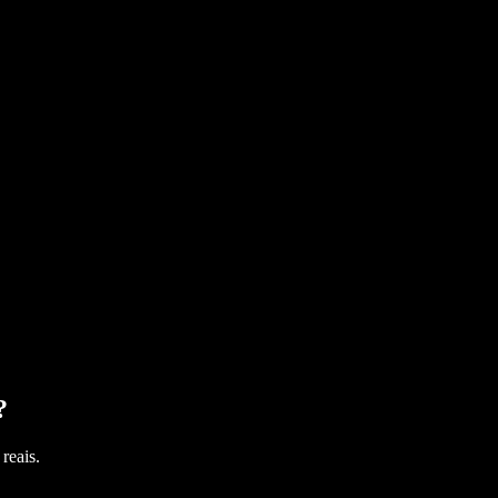
?
reais.