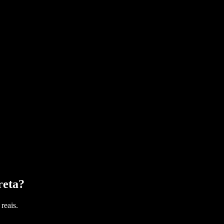
reta
?
reais.