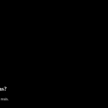
as
?
reais.