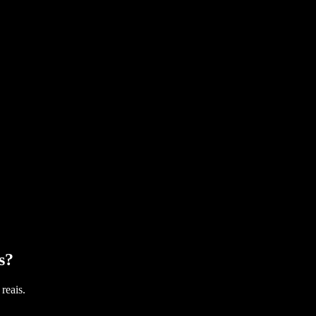
s
?
reais.