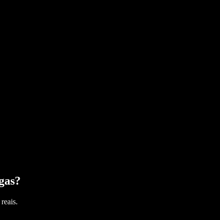
gas
?
reais.