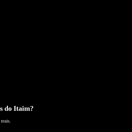
s do Itaim
?
reais.