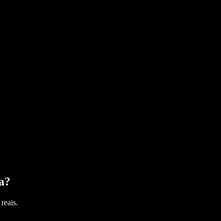
a
?
reais.