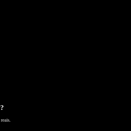
i
?
reais.