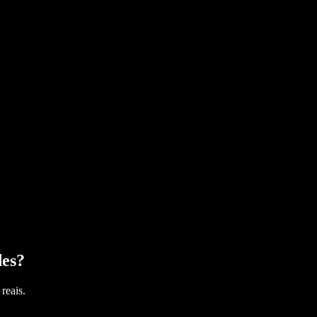
des
?
reais.