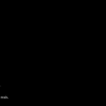
?
reais.