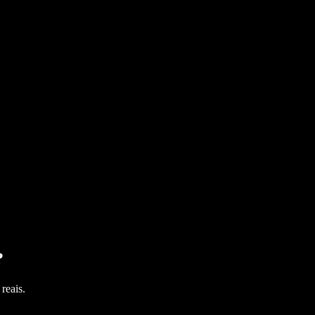
?
reais.