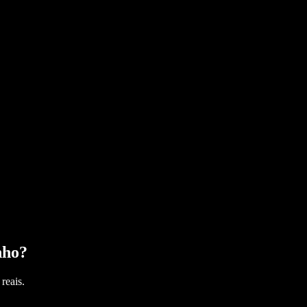
nho
?
reais.