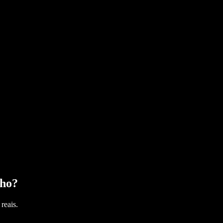
nho
?
reais.