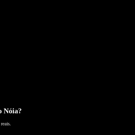
o Nóia
?
reais.