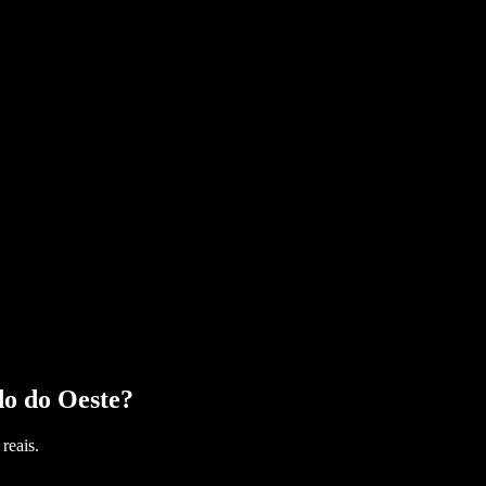
o do Oeste
?
reais.