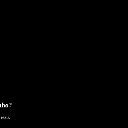
nho
?
reais.