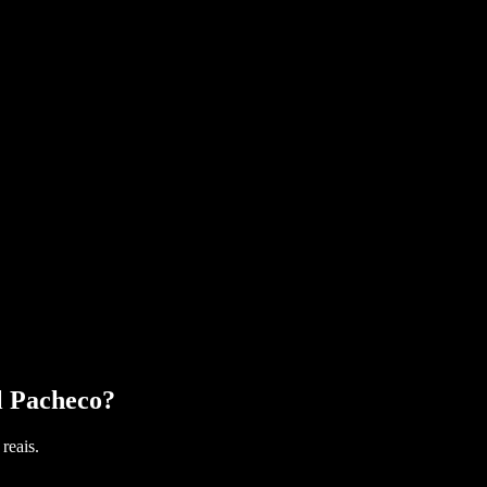
l Pacheco
?
reais.