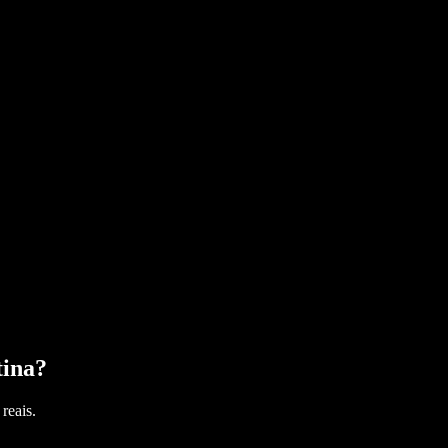
tina
?
reais.