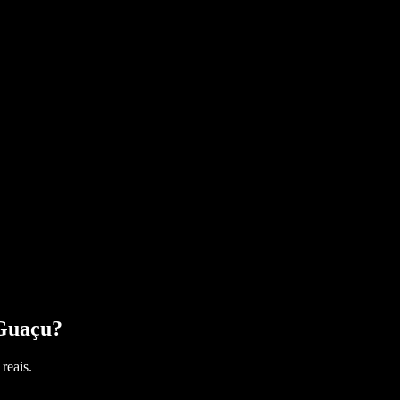
Guaçu
?
reais.