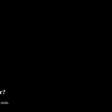
r
?
reais.