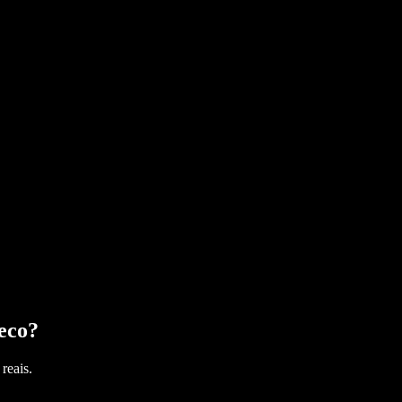
eco
?
reais.