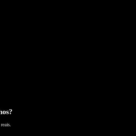
hos
?
reais.