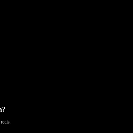
a
?
reais.