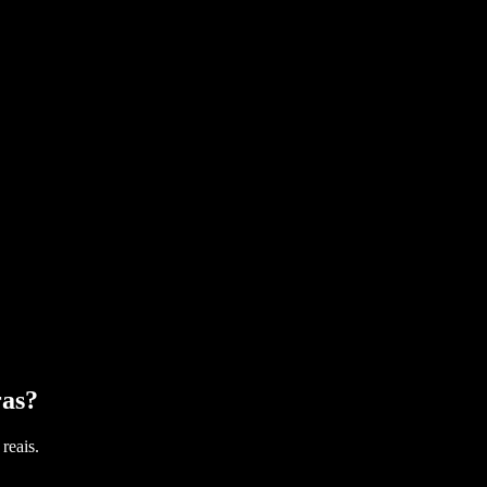
ras
?
reais.