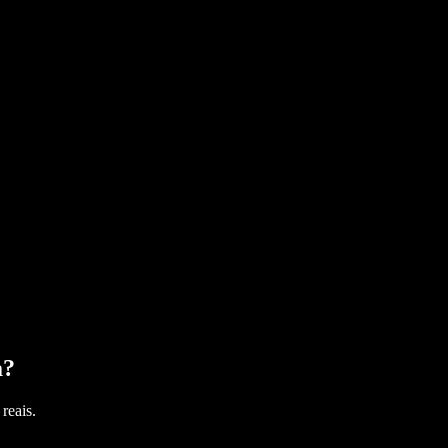
a
?
reais.